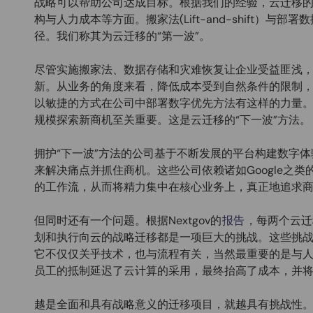
战略可以帮助公司达成目标。根据我们的经验，云迁移
构与人力成本等方面。搬家法(Lift-and-shift）
径。我们称其为云迁移的“第一波”。
尽管实施搬家法、数据存储和灾难恢复让企业受益匪浅
新。从业务的角度来看，降低成本受到自然条件的限制，
以敏捷的方式在公司中部署数字优先方法有这样的力量
规模探索新商机至关重要。这是云迁移的“下一波”方法
拥护“下一波”方法的公司基于不断发展的平台构建数字
来解决痛点并抓住商机。这些公司依赖诸如Google之
的工作流，从而将精力集中在核心业务上，真正地追求
但同时还有一个问题。根据Nextgov的
报告
，每两个云迁
划和执行向云的战略迁移都是一项巨大的挑战。这些挑
它不仅仅关乎技术，也与流程有关，当然最重要的是与
员工的抵制延迟了云计算的采用，最终抬高了成本，并
越是全面和具有战略意义的迁移项目，就越具有挑战性。这是CI&T