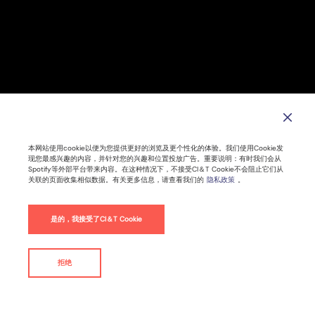
本网站使用cookie以便为您提供更好的浏览及更个性化的体验。我们使用Cookie发
现您最感兴趣的内容，并针对您的兴趣和位置投放广告。重要说明：有时我们会从
Spotify等外部平台带来内容。在这种情况下，不接受CI＆T Cookie不会阻止它们从
关联的页面收集相似数据。有关更多信息，请查看我们的
隐私政策
。
是的，我接受了CI＆T Cookie
拒绝
联系我们