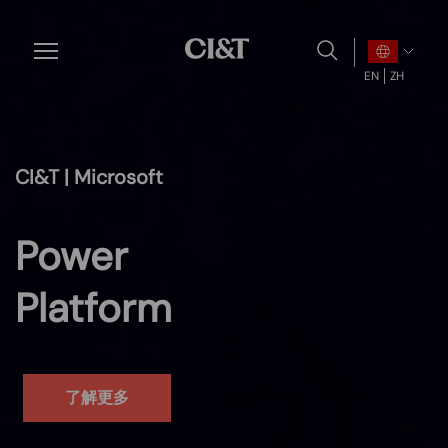
Skip
to
main
EN
ZH
content
CI&T |
Microsoft
Power
Platform
了解更多