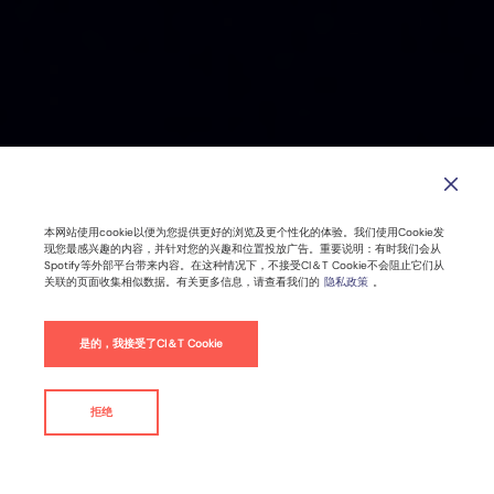
本网站使用cookie以便为您提供更好的浏览及更个性化的体验。我们使用Cookie发
现您最感兴趣的内容，并针对您的兴趣和位置投放广告。重要说明：有时我们会从
Spotify等外部平台带来内容。在这种情况下，不接受CI＆T Cookie不会阻止它们从
关联的页面收集相似数据。有关更多信息，请查看我们的
隐私政策
。
是的，我接受了CI＆T Cookie
拒绝
联系我们