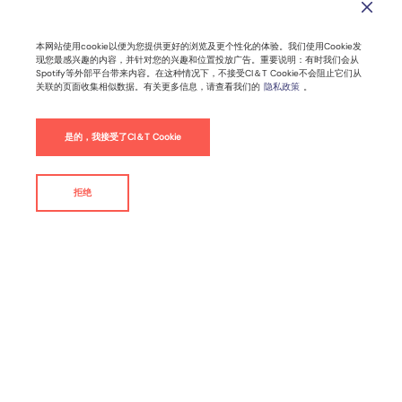
本网站使用cookie以便为您提供更好的浏览及更个性化的体验。我们使用Cookie发
现您最感兴趣的内容，并针对您的兴趣和位置投放广告。重要说明：有时我们会从
Spotify等外部平台带来内容。在这种情况下，不接受CI＆T Cookie不会阻止它们从
关联的页面收集相似数据。有关更多信息，请查看我们的
隐私政策
。
是的，我接受了CI＆T Cookie
拒绝
联系我们