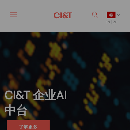
Skip
to
main
EN
ZH
content
CI&T 企业
AI
中台
了解更多