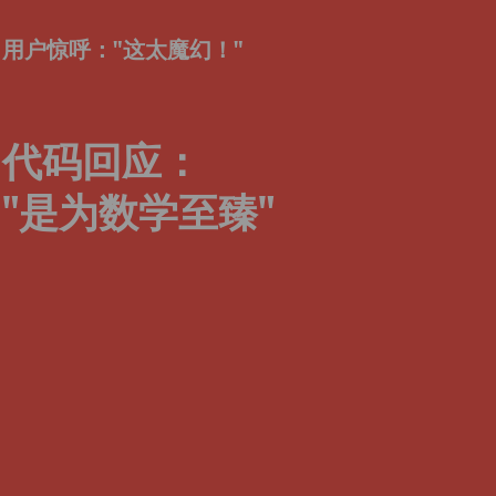
用户惊呼："这太魔幻！"
代码回应：
"
是为数学至臻
"