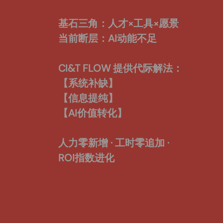
基石三角：人才×工具×愿景
当前断层：AI动能不足
CI&T FLOW 提供代际解法：
【
系统补缺
】
【
信息提纯
】
【AI价值转化】
人力零新增 · 工时零追加 ·
ROI指数进化