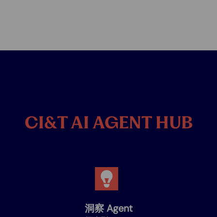
CI&T AI AGENT HUB
洞察 Agent