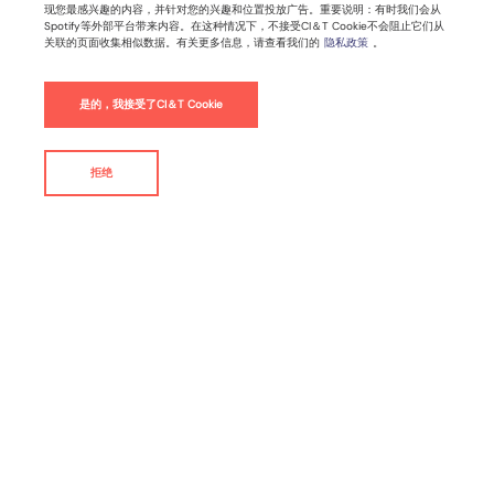
现您最感兴趣的内容，并针对您的兴趣和位置投放广告。重要说明：有时我们会从
Spotify等外部平台带来内容。在这种情况下，不接受CI＆T Cookie不会阻止它们从
关联的页面收集相似数据。有关更多信息，请查看我们的
隐私政策
。
2025年4月22日 |
6
分钟阅读时间
是的，我接受了CI＆T Cookie
人工智能
软件开发
拒绝
联系我们
By
Rodrigo Stefani
过去两年，我们团队开发了一款AI平台，切身经历了人工智
能在软件开发中不断演变的角色。尽管AI驱动的自动化提升
了效率、优化了流程，却也带来了新的挑战和始料未及的后
果。其中最引人深思的发现是：效率提升反而可能刺激需求
增长——这种看似矛盾的现象，正是经济学中著名的"杰文斯
悖论"。