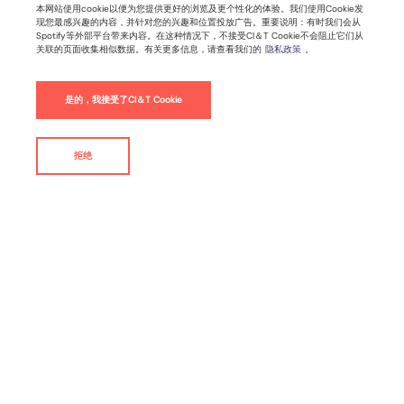
AI 时代，我们到底该如何“重塑”自己？
本网站使用cookie以便为您提供更好的浏览及更个性化的体验。我们使用Cookie发
现您最感兴趣的内容，并针对您的兴趣和位置投放广告。重要说明：有时我们会从
Spotify等外部平台带来内容。在这种情况下，不接受CI＆T Cookie不会阻止它们从
关联的页面收集相似数据。有关更多信息，请查看我们的
隐私政策
。
2026年2月04日 |
2
分钟阅读时间
是的，我接受了CI＆T Cookie
数字化转型
拒绝
联系我们
By
为什么学习如何使用智能工具正成为这十年最重要的技能？
人工智能早就过了“尝鲜期”，现在的它更像职场里的“水电
煤”。无论你处于什么行业，AI 正在不动声色地改写信息流
动和价值交付的底层逻辑。与其被动等待变革，不如主动定
义新规则。