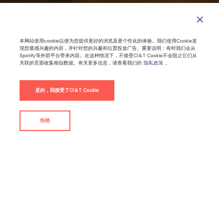
应用程序现代化成功的五个要素
本网站使用cookie以便为您提供更好的浏览及更个性化的体验。我们使用Cookie发
现您最感兴趣的内容，并针对您的兴趣和位置投放广告。重要说明：有时我们会从
Spotify等外部平台带来内容。在这种情况下，不接受CI＆T Cookie不会阻止它们从
关联的页面收集相似数据。有关更多信息，请查看我们的
隐私政策
。
2022年8月09日 |
6
分钟阅读时间
是的，我接受了CI＆T Cookie
数字应
以顾客为中
数字平
云
用
心
台
拒绝
联系我们
By
Daniel Viveiros