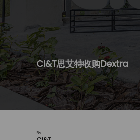
CI&T思艾特收购Dextra
By
CI&T