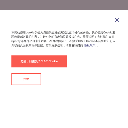
CI&T发布全新品牌形象，开启AI与数字
化转型领域的新纪元
本网站使用cookie以便为您提供更好的浏览及更个性化的体验。我们使用Cookie发
现您最感兴趣的内容，并针对您的兴趣和位置投放广告。重要说明：有时我们会从
Spotify等外部平台带来内容。在这种情况下，不接受CI＆T Cookie不会阻止它们从
关联的页面收集相似数据。有关更多信息，请查看我们的
隐私政策
。
2024年8月15日 |
3
分钟阅读时间
是的，我接受了CI＆T Cookie
新闻稿
拒绝
联系我们
By
CI&T
纽约时间, 2024年8月 14日 -
全球技术转型专家
CI&T
(纽约