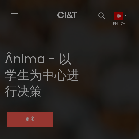
Skip
to
main
EN
ZH
content
Ânima - 以
学生为中心进
行决策
更多