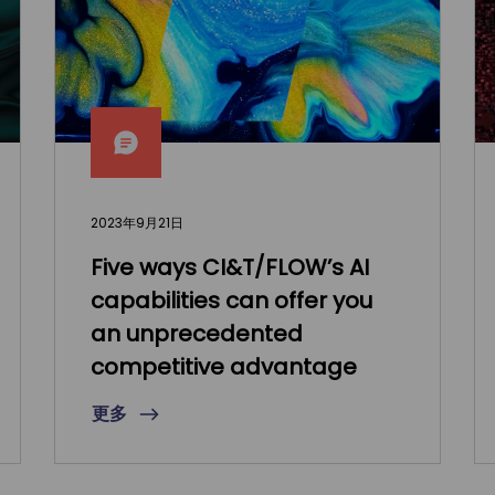
2023年9月21日
Five ways CI&T/FLOW’s AI
capabilities can offer you
an unprecedented
competitive advantage
更多