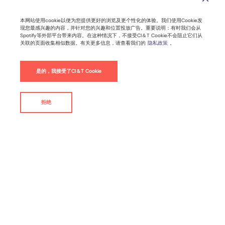
本网站使用cookie以便为您提供更好的浏览及更个性化的体验。我们使用Cookie发
现您最感兴趣的内容，并针对您的兴趣和位置投放广告。重要说明：有时我们会从
Spotify等外部平台带来内容。在这种情况下，不接受CI＆T Cookie不会阻止它们从
关联的页面收集相似数据。有关更多信息，请查看我们的
隐私政策
。
是的，我接受了CI＆T Cookie
拒绝
联系我们
随着在线汽车购买成为新的流行趋势,
我们的白皮书探讨了无头商务如何帮助汽车品