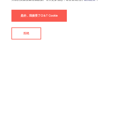
是的，我接受了CI＆T Cookie
拒绝
联系我们
观看线上研讨会以