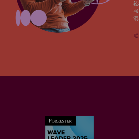
轻
强
洞
联