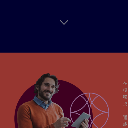
在
模
移
您
通
成