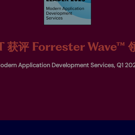
T 获评 Forrester Wave™
odern Application Development Services, Q1 20