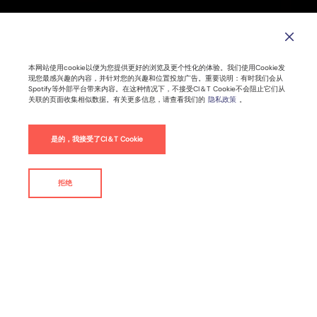
CI&T在现代应用开发服务领域中被一家
权威的独立研究咨询公司评为新研究领
域的领导者
本网站使用cookie以便为您提供更好的浏览及更个性化的体验。我们使用Cookie发
现您最感兴趣的内容，并针对您的兴趣和位置投放广告。重要说明：有时我们会从
Spotify等外部平台带来内容。在这种情况下，不接受CI＆T Cookie不会阻止它们从
关联的页面收集相似数据。有关更多信息，请查看我们的
隐私政策
。
2022年7月28日 |
2
分钟阅读时间
是的，我接受了CI＆T Cookie
新闻稿
拒绝
联系我们
By
CI&T
纽约，2022 年 7 月 25 日——推动全球品牌数字化转型的领导
者 CI&T（纽约证券交易所代码：CINT）宣布，全球权威市场