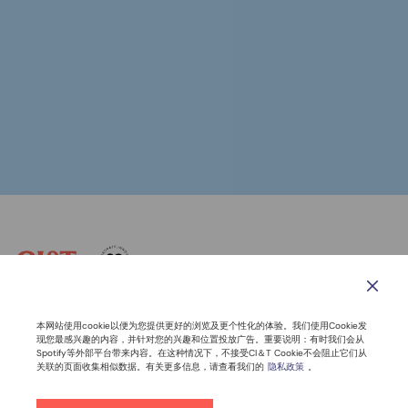
联系我们
道德与行为准则
隐私声明
网站导航
本网站使用cookie以便为您提供更好的浏览及更个性化的体验。我们使用Cookie发
现您最感兴趣的内容，并针对您的兴趣和位置投放广告。重要说明：有时我们会从
Spotify等外部平台带来内容。在这种情况下，不接受CI＆T Cookie不会阻止它们从
联系电话：400-100-6061
关联的页面收集相似数据。有关更多信息，请查看我们的
隐私政策
。