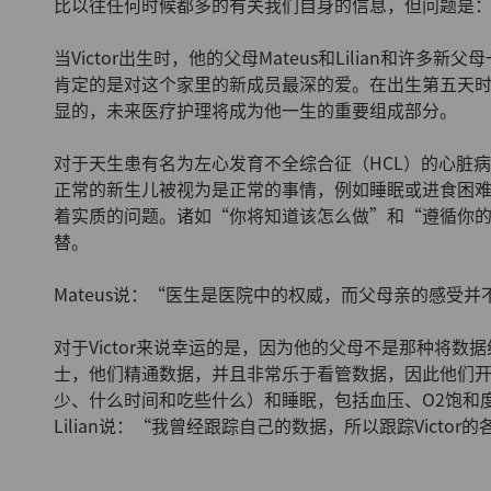
比以往任何时候都多的有关我们自身的信息，但问题是
当Victor出生时，他的父母Mateus和Lilian和许多新
肯定的是对这个家里的新成员最深的爱。在出生第五天时，
显的，未来医疗护理将成为他一生的重要组成部分。
对于天生患有名为左心发育不全综合征（HCL）的心脏病的
正常的新生儿被视为是正常的事情，例如睡眠或进食困
着实质的问题。诸如“你将知道该怎么做”和“遵循你
替。
Mateus说：“医生是医院中的权威，而父母亲的感受
对于Victor来说幸运的是，因为他的父母不是那种将
士，他们精通数据，并且非常乐于看管数据，因此他们
少、什么时间和吃些什么）和睡眠，包括血压、O2饱和
Lilian说：“我曾经跟踪自己的数据，所以跟踪Victo