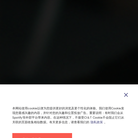
人工智能：与人类有关的问题大于一切
本网站使用cookie以便为您提供更好的浏览及更个性化的体验。我们使用Cookie发
现您最感兴趣的内容，并针对您的兴趣和位置投放广告。重要说明：有时我们会从
Spotify等外部平台带来内容。在这种情况下，不接受CI＆T Cookie不会阻止它们从
关联的页面收集相似数据。有关更多信息，请查看我们的
隐私政策
。
2023年6月07日 |
5
分钟阅读时间