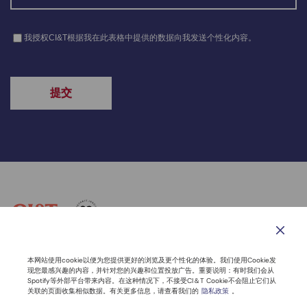
联系我们
道德与行为准则
隐私声明
网站导航
本网站使用cookie以便为您提供更好的浏览及更个性化的体验。我们使用Cookie发
现您最感兴趣的内容，并针对您的兴趣和位置投放广告。重要说明：有时我们会从
Spotify等外部平台带来内容。在这种情况下，不接受CI＆T Cookie不会阻止它们从
联系电话：400-100-6061
关联的页面收集相似数据。有关更多信息，请查看我们的
隐私政策
。