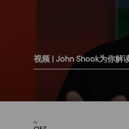
视频 | John Shook
By
CI&T