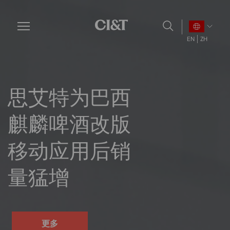
Skip
to
main
EN
ZH
content
思艾特为巴西
麒麟啤酒改版
移动应用后销
量猛增
更多