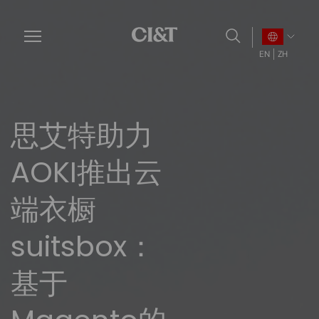
Skip
to
main
EN
ZH
content
思艾特助力
AOKI推出云
端衣橱
suitsbox：
基于