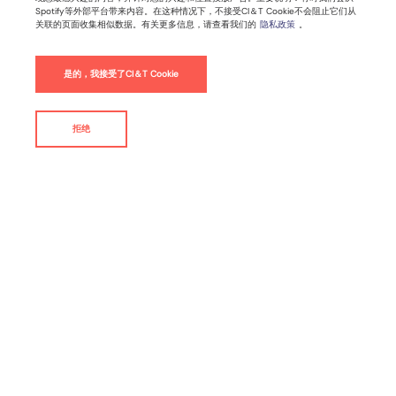
Spotify等外部平台带来内容。在这种情况下，不接受CI＆T Cookie不会阻止它们从
关联的页面收集相似数据。有关更多信息，请查看我们的
隐私政策
。
十个具有启发性的B2B电商案例
是的，我接受了CI＆T Cookie
Magento
拒绝
联系我们
By
Magento
B2B电商运营不是个容易活儿 - 特别是在您刚开始接触电商
平台时。与B2C电商或其他形式的在线交易相比，运营B2B
业务的复杂性更大。从处理复杂订单、改善用户体验到优化
网站进行集客式营销，管理电子商务网站的工作量也更大。
做一个漂亮的网站和设计一些行为号召语，并不能让您获得