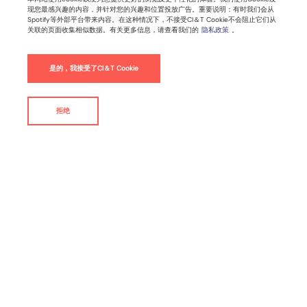
现您最感兴趣的内容，并针对您的兴趣和位置投放广告。重要说明：有时我们会从
Spotify等外部平台带来内容。在这种情况下，不接受CI＆T Cookie不会阻止它们从
关联的页面收集相似数据。有关更多信息，请查看我们的
隐私政策
。
Drupal 8：让数字化体验更完美
是的，我接受了CI＆T Cookie
Drupal
拒绝
联系我们
By
CI&T
数字化转型之路越来越难。为了保持灵活性，各大公司在选
择技术平台和集成功能时都保持谨慎态度，并常伴有批判和
决策过程。下面这些团队会议上最常出现的怨言，听起来是
不是很熟悉？
•我们花了太多时间管理内容，却没有足够的时间来制作内