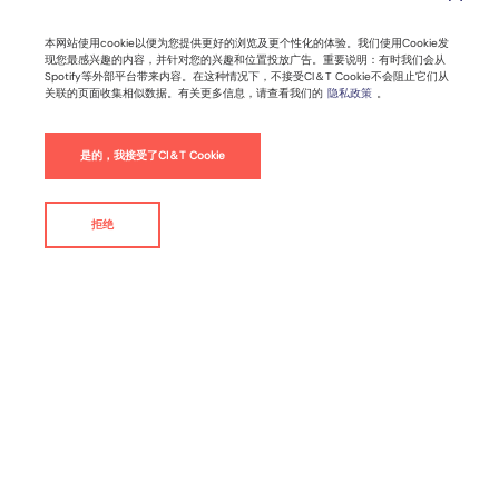
本网站使用cookie以便为您提供更好的浏览及更个性化的体验。我们使用Cookie发
现您最感兴趣的内容，并针对您的兴趣和位置投放广告。重要说明：有时我们会从
Spotify等外部平台带来内容。在这种情况下，不接受CI＆T Cookie不会阻止它们从
关联的页面收集相似数据。有关更多信息，请查看我们的
隐私政策
。
如何应用AI个性化推荐？这10大品牌给
是的，我接受了CI＆T Cookie
出了答案
拒绝
联系我们
By
CI&T
客户渴望得到个性化推荐。麦肯锡研究发现，73％的消费者
更偏爱迎合自己个人喜好的品牌，擅长个性化的品牌将营销
投资回报率提高了5到8倍，并且销售额比那些没有个性化
的公司高出10％以上。过去，个性化是一项艰巨而耗时的任