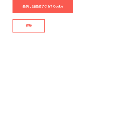
是的，我接受了CI＆T Cookie
数码产品
拒绝
联系我们
By
CI&T
无服务器（Serverless）计算是云用例中最火热的技术架构
之一。传统的云模式（通常称为Cloud 1.0），你将存储和网
络移到云中，仍需通过虚拟机（VM）远程访问和监控它。
无服务器的方法则带我们进入了另一个级别。程序员选择编
写代码的环境（Node.js.Python，C＃等），并上传代码文
件，然后由系统自动部署。
通过服务商的生态系统，你可以轻松描述这些服务如何通信